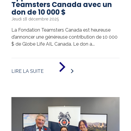
Teamsters Canada avec un
don de 10 000 $
Jeudi 18 décembre 2025
La Fondation Teamsters Canada est heureuse
d’annoncer une généreuse contribution de 10 000
$ de Globe Life AIL Canada. Le don a...
DE
«
LIRE LA SUITE
2025
-
GLOBE
LIFE
AIL
CANADA
APPUIE
LA
FONDATION
TEAMSTERS
CANADA
AVEC