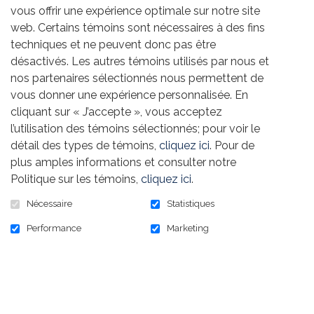
vous offrir une expérience optimale sur notre site
web. Certains témoins sont nécessaires à des fins
techniques et ne peuvent donc pas être
DE
«
désactivés. Les autres témoins utilisés par nous et
LIRE LA SUITE
2024
nos partenaires sélectionnés nous permettent de
-
L'ASSOCIATION
vous donner une expérience personnalisée. En
DE
cliquant sur « J’accepte », vous acceptez
PARTAGE
l’utilisation des témoins sélectionnés; pour voir le
ALIMENTAIRE
COMMUNAUTAIRE
détail des types de témoins,
cliquez ici
. Pour de
»
plus amples informations et consulter notre
Politique sur les témoins,
cliquez ici
.
Nécessaire
Statistiques
Performance
Marketing