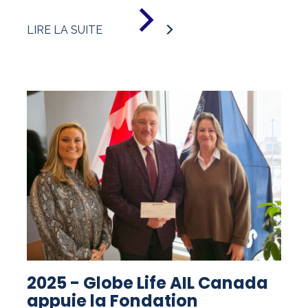
DE
«
LIRE LA SUITE
2025
-
HOMMAGE
À
L'ENGAGEMENT
EXCEPTIONNEL
D'ANDRÉ
HUNEAULT
»
2025 - Globe Life AIL Canada
appuie la Fondation