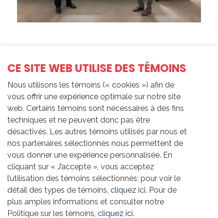
Le président de la Fondation, François Laporte, à la
remise du chèque
CE SITE WEB UTILISE DES TÉMOINS
Partagez cette nouvelle
Nous utilisons les témoins (« cookies ») afin de
vous offrir une expérience optimale sur notre site
web. Certains témoins sont nécessaires à des fins
Mercredi 12 juin 2024
techniques et ne peuvent donc pas être
désactivés. Les autres témoins utilisés par nous et
La Fondation Teamsters Canada a renouvelé son
nos partenaires sélectionnés nous permettent de
soutien à la lutte contre le cancer en annonçant un don
vous donner une expérience personnalisée. En
de 250 000 $ au Centre du cancer Segal de l’Hôpital
cliquant sur « J’accepte », vous acceptez
général juif payable sur cinq ans.
l’utilisation des témoins sélectionnés; pour voir le
détail des types de témoins,
cliquez ici
. Pour de
« Ce don témoigne de notre engagement à long terme
plus amples informations et consulter notre
pour soutenir les innovations en matière de soins de
Politique sur les témoins,
cliquez ici
.
santé », a déclaré François Laporte, président de