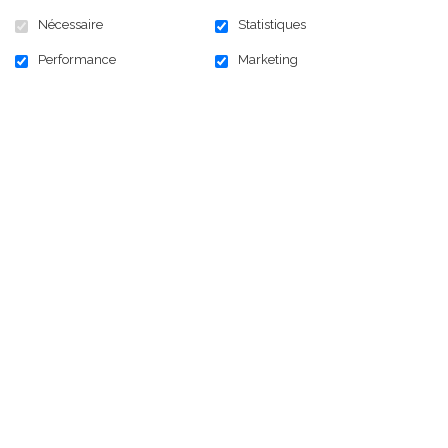
Teamsters Canada et président de la Fondation
Nécessaire
Statistiques
Teamsters Canada. « Il permet aux Teamsters de
Performance
Marketing
contribuer aux avancées médicales qui peuvent
potentiellement toucher la vie de chaque Canadien », a-
t-il ajouté.
Communiqué de presse
ici
Retour à la liste des nouvelles
ACCUEIL
NOUVELLES
NOUS JOINDRE
S'ABONNER À L'INFOLETTRE