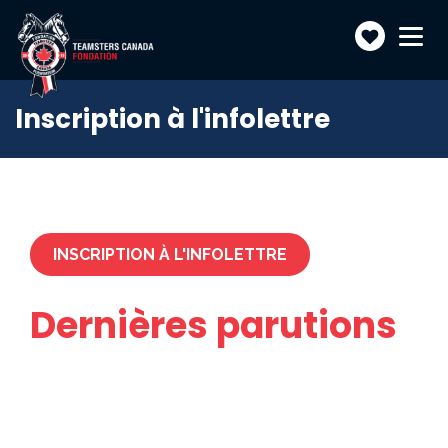
Faire
Toggle
navigatio
un
don
Inscription à l'infolettre
INSCRIPTION À L'INFOLETTRE
Dernières parutions