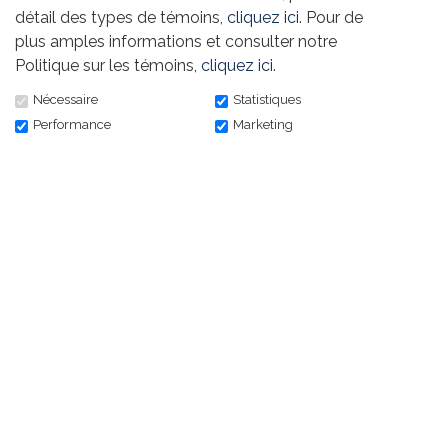
détail des types de témoins,
cliquez ici
. Pour de
plus amples informations et consulter notre
Prénom
*
(Champs
Politique sur les témoins,
cliquez ici
.
requis)
Nécessaire
Statistiques
Performance
Marketing
Nom de famille
*
(Champs
requis)
Adresse courriel
*
(Champs
requis)
Je consens à recevoir les communications électroniques de
Fondation Teamsters Canada, celle-ci incluant des nouvelles,
des mises à jour, des offres et des promotions. Il est possible
de retirer mon consentement à tout moment.
*
(Champs
requis)