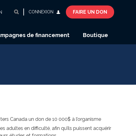
FAIRE UN DON
CONNEXION
N
mpagnes de financement
Boutique
msters Canada un don de 10 000$ à l’organisme
 adultes en difficulté, afin qu’ils puissent acquérir
eurs études et formations.