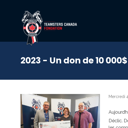
2023 - Un don de 10 000$
Mercredi 
Aujourd’h
Déclic. D
les compé