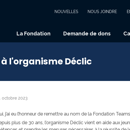
NOUVELLES
NOUS JOINDRE
E
La Fondation
Demande de dons
Ca
 à l'organisme Déclic
4 octobre 2023
ui, j’ai eu l’honneur de remettre au nom de la Fondation Tea
epuis plus de 30 ans, l’organisme Déclic vient en aide aux jeunes
tences et prendre les mesures nécessaires à la réussite de l