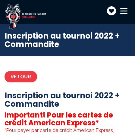
Faire
Toggle
navigatio
un
don
Inscription au tournoi 2022 +
Commandite
RETOUR
Inscription au tournoi 2022 +
Commandite
Important! Pour les cartes de
crédit American Express*
*Pour payer par carte de crédit American Express,