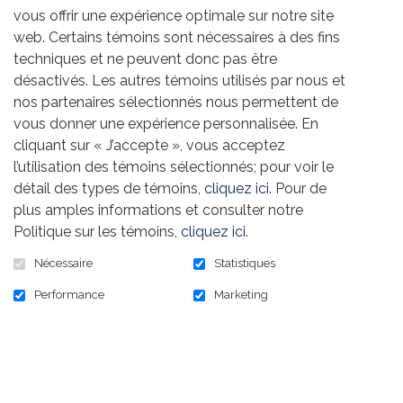
REMPLIR LE FORMULAIRE
vous offrir une expérience optimale sur notre site
web. Certains témoins sont nécessaires à des fins
techniques et ne peuvent donc pas être
désactivés. Les autres témoins utilisés par nous et
nos partenaires sélectionnés nous permettent de
vous donner une expérience personnalisée. En
L'achat d'une participation au tounoi de golf, vient
cliquant sur « J’accepte », vous acceptez
avec une commandite de 1000$ qui vous offrent
l’utilisation des témoins sélectionnés; pour voir le
une visibilité sur les deux terrains de golf. Merci de
détail des types de témoins,
cliquez ici
. Pour de
nous fournir le logo de votre entreprise ou de votre
plus amples informations et consulter notre
Section locale en format .
eps, .ai, ou .pdf
(haute
Politique sur les témoins,
cliquez ici
.
résolution), pour la création de matériel imprimé.
Nécessaire
Statistiques
FOURNIR VOTRE LOGO
Performance
Marketing