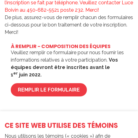
l’inscription se fait par téléphone. Veuillez contacter Luce
Boivin au 450-682-5521 poste 232. Merci!
De plus, assurez-vous de remplir chacun des formulaires
ci-dessous pour le bon traitement de votre inscription.
Merci!
À REMPLIR - COMPOSITION DES ÉQUIPES
Veuillez remplir ce formulaire pour nous fournir les
informations relatives à votre participation.
Vos
équipes devront être inscrites avant le
er
1
juin 2022.
REMPLIR LE FORMULAIRE
ALLERGIES ET RESTRICTIONS ALIMENTAIRES
Veuillez nous informer de toute d'allergie ou
CE SITE WEB UTILISE DES TÉMOINS
restriction alimentaire en remplissant ce formulaire.
Nous utilisons les témoins (« cookies ») afin de