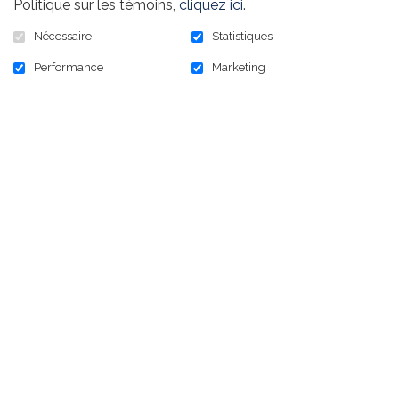
Politique sur les témoins,
cliquez ici
.
Nécessaire
Statistiques
Performance
Marketing
1 000,00 $
En stock :
9993
1 000,00 $ - Contribution - sans golfeur
AJOUTER AU PANIER
INCLUSIONS & EXCLUSION